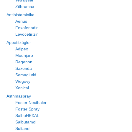
Tetralysal
Zithromax
Antihistaminika
Aerius
Fexofenadin
Levocetirizin
Appetitzügler
Adipex
Mounjaro
Regenon
Saxenda
Semaglutid
Wegovy
Xenical
Asthmaspray
Foster Nexthaler
Foster Spray
SalbuHEXAL
Salbutamol
Sultanol