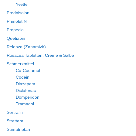
Yvette
Prednisolon
Primolut N
Propecia
Quetiapin
Relenza (Zanamivir)
Rosacea Tabletten, Creme & Salbe
Schmerzmittel
Co-Codamol
Codein
Diazepam
Diclofenac
Domperidon
Tramadol
Sertralin
Strattera
Sumatriptan