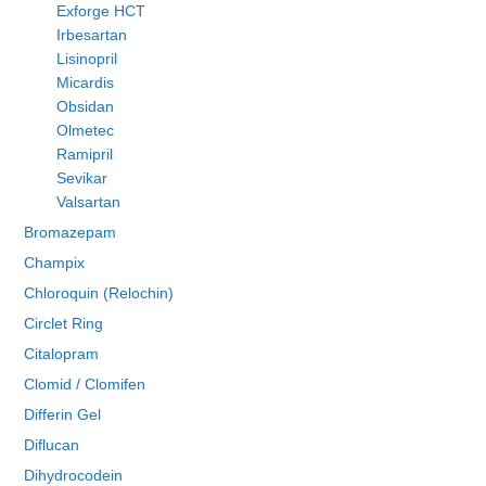
Exforge HCT
Irbesartan
Lisinopril
Micardis
Obsidan
Olmetec
Ramipril
Sevikar
Valsartan
Bromazepam
Champix
Chloroquin (Relochin)
Circlet Ring
Citalopram
Clomid / Clomifen
Differin Gel
Diflucan
Dihydrocodein