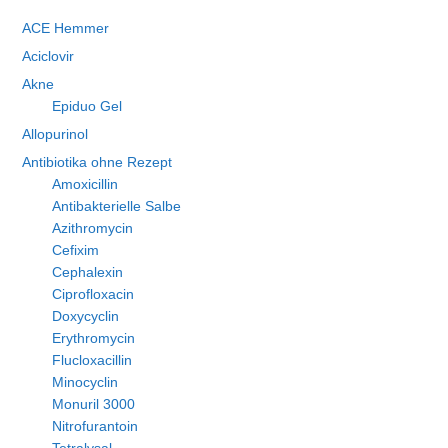
ACE Hemmer
Aciclovir
Akne
Epiduo Gel
Allopurinol
Antibiotika ohne Rezept
Amoxicillin
Antibakterielle Salbe
Azithromycin
Cefixim
Cephalexin
Ciprofloxacin
Doxycyclin
Erythromycin
Flucloxacillin
Minocyclin
Monuril 3000
Nitrofurantoin