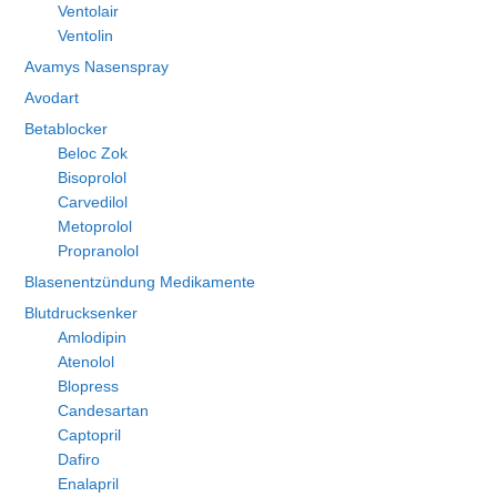
Ventolair
Ventolin
Avamys Nasenspray
Avodart
Betablocker
Beloc Zok
Bisoprolol
Carvedilol
Metoprolol
Propranolol
Blasenentzündung Medikamente
Blutdrucksenker
Amlodipin
Atenolol
Blopress
Candesartan
Captopril
Dafiro
Enalapril