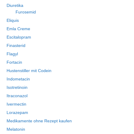
Diuretika
Furosemid
Eliquis
Emla Creme
Escitalopram
Finasterid
Flagyl
Fortacin
Hustenstiller mit Codein
Indometacin
Isotretinoin
Itraconazol
Ivermectin
Lorazepam
Medikamente ohne Rezept kaufen
Melatonin