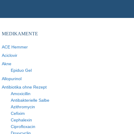
MEDIKAMENTE
ACE Hemmer
Aciclovir
Akne
Epiduo Gel
Allopurinol
Antibiotika ohne Rezept
Amoxicillin
Antibakterielle Salbe
Azithromycin
Cefixim
Cephalexin
Ciprofloxacin
Doxycyclin