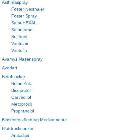
Asthmaspray
Foster Nexthaler
Foster Spray
SalbuHEXAL
Salbutamol
Sultanol
Ventolair
Ventolin
Avamys Nasenspray
Avodart
Betablocker
Beloc Zok
Bisoprolol
Carvedilol
Metoprolol
Propranolol
Blasenentzündung Medikamente
Blutdrucksenker
Amlodipin