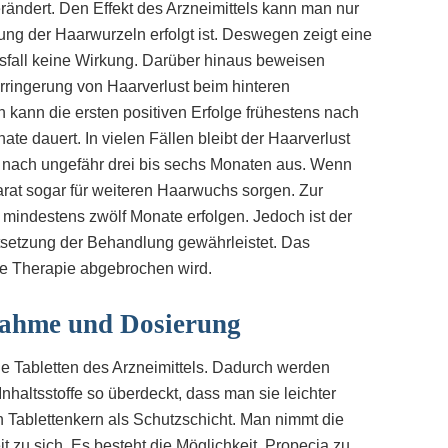
ändert. Den Effekt des Arzneimittels kann man nur
ung der Haarwurzeln erfolgt ist. Deswegen zeigt eine
sfall keine Wirkung. Darüber hinaus beweisen
rringerung von Haarverlust beim hinteren
n kann die ersten positiven Erfolge frühestens nach
te dauert. In vielen Fällen bleibt der Haarverlust
nach ungefähr drei bis sechs Monaten aus. Wenn
arat sogar für weiteren Haarwuchs sorgen. Zur
e mindestens zwölf Monate erfolgen. Jedoch ist der
ortsetzung der Behandlung gewährleistet. Das
e Therapie abgebrochen wird.
ahme und Dosierung
e Tabletten des Arzneimittels. Dadurch werden
haltsstoffe so überdeckt, dass man sie leichter
 Tablettenkern als Schutzschicht. Man nimmt die
 zu sich. Es besteht die Möglichkeit, Propecia zu