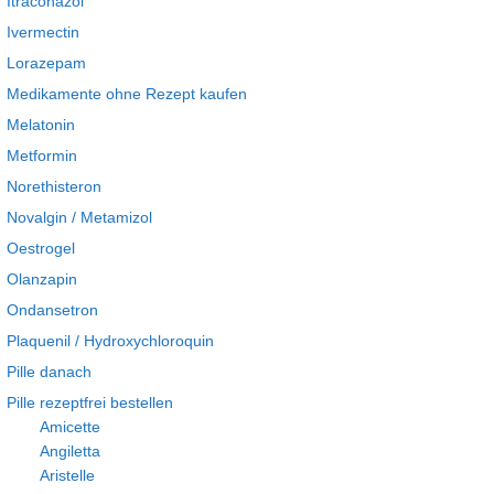
Itraconazol
Ivermectin
Lorazepam
Medikamente ohne Rezept kaufen
Melatonin
Metformin
Norethisteron
Novalgin / Metamizol
Oestrogel
Olanzapin
Ondansetron
Plaquenil / Hydroxychloroquin
Pille danach
Pille rezeptfrei bestellen
Amicette
Angiletta
Aristelle