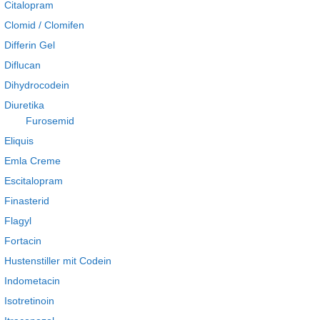
Citalopram
Clomid / Clomifen
Differin Gel
Diflucan
Dihydrocodein
Diuretika
Furosemid
Eliquis
Emla Creme
Escitalopram
Finasterid
Flagyl
Fortacin
Hustenstiller mit Codein
Indometacin
Isotretinoin