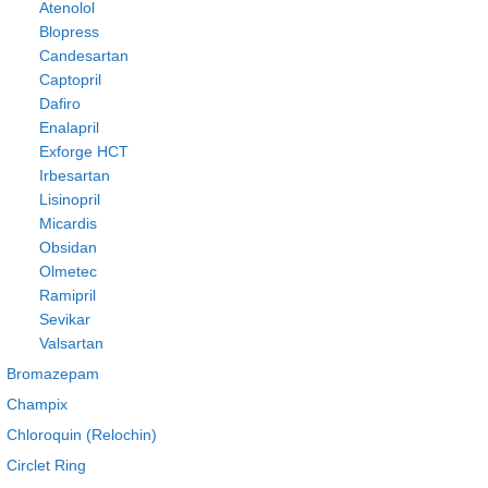
Atenolol
Blopress
Candesartan
Captopril
Dafiro
Enalapril
Exforge HCT
Irbesartan
Lisinopril
Micardis
Obsidan
Olmetec
Ramipril
Sevikar
Valsartan
Bromazepam
Champix
Chloroquin (Relochin)
Circlet Ring