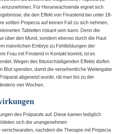
en einzunehmen. Für Heranwachsende eignet sich
gebnisse, die den Effekt von Finasterid bei unter 18-
 sollten Propecia auf keinen Fall zu sich nehmen,
kleinerten Tabletten riskant sein kann. Denn die
 nur über den Mund, sondern ebenso durch die Haut
inem männlichen Embryo zu Fehlbildungen der
Frau mit Finsterid in Kontakt kommt, ist es
wendet. Wegen des fötusschädigenden Effekts dürfen
 Blut spenden, damit die versehentliche Weitergabe
räparat abgesetzt wurde, rät man bis zu der
destens vier Wochen.
irkungen
ngen des Präparats auf. Diese kamen lediglich
e bildeten sich die unangenehmen
e verschwanden, nachdem die Therapie mit Propecia