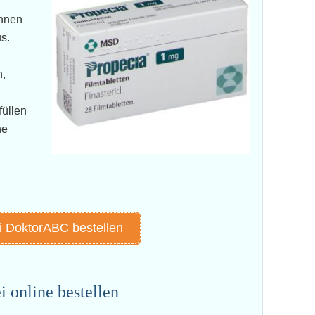
chnen
s.
h,
füllen
he
i DoktorABC bestellen
i online bestellen