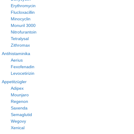
Erythromycin
Flucloxacillin
Minocyclin
Monuril 3000
Nitrofurantoin
Tetralysal
Zithromax
Antihistaminika
Aerius
Fexofenadin
Levocetirizin
Appetitzügler
Adipex
Mounjaro
Regenon
Saxenda
Semaglutid
Wegovy
Xenical