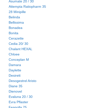
Asumate 20 / 30
Attempta Ratiopharm 35
28 Minipille
Belinda
Bellissima
Bonadea
Bonita
Cerazette
Cedia 20/ 30
Chalant HEXAL
Chloee
Conceplan M
Damara
Daylette
Desirett
Desogestrel Aristo
Diane 35
Dienovel
Evaluna 20 / 30
Evra Pflaster
Feanolla 75