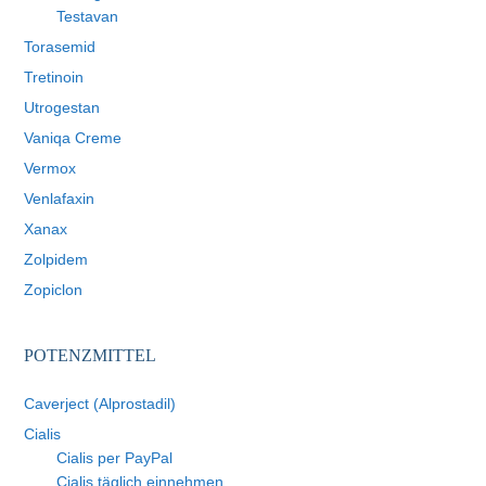
Testavan
Torasemid
Tretinoin
Utrogestan
Vaniqa Creme
Vermox
Venlafaxin
Xanax
Zolpidem
Zopiclon
POTENZMITTEL
Caverject (Alprostadil)
Cialis
Cialis per PayPal
Cialis täglich einnehmen