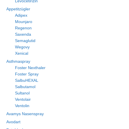
Levocetirizin
Appetitzügler
Adipex
Mounjaro
Regenon
Saxenda
Semaglutid
Wegovy
Xenical
Asthmaspray
Foster Nexthaler
Foster Spray
SalbuHEXAL
Salbutamol
Sultanol
Ventolair
Ventolin
Avamys Nasenspray
Avodart