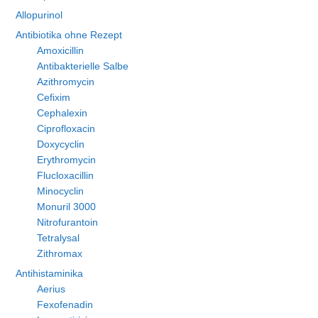
Allopurinol
Antibiotika ohne Rezept
Amoxicillin
Antibakterielle Salbe
Azithromycin
Cefixim
Cephalexin
Ciprofloxacin
Doxycyclin
Erythromycin
Flucloxacillin
Minocyclin
Monuril 3000
Nitrofurantoin
Tetralysal
Zithromax
Antihistaminika
Aerius
Fexofenadin