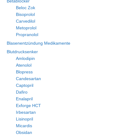
Betablocker
Beloc Zok
Bisoprolol
Carvedilol
Metoprolol
Propranolol
Blasenentzündung Medikamente
Blutdrucksenker
Amlodipin
Atenolol
Blopress
Candesartan
Captopril
Dafiro
Enalapril
Exforge HCT
Irbesartan
Lisinopril
Micardis
Obsidan