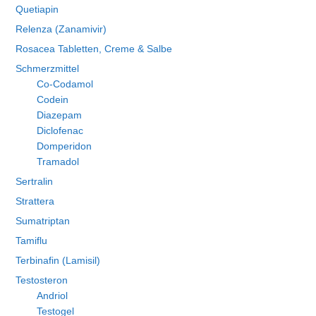
Quetiapin
Relenza (Zanamivir)
Rosacea Tabletten, Creme & Salbe
Schmerzmittel
Co-Codamol
Codein
Diazepam
Diclofenac
Domperidon
Tramadol
Sertralin
Strattera
Sumatriptan
Tamiflu
Terbinafin (Lamisil)
Testosteron
Andriol
Testogel