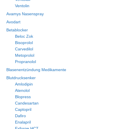
Ventolin
Avamys Nasenspray
Avodart
Betablocker
Beloc Zok
Bisoprolol
Carvedilol
Metoprolol
Propranolol
Blasenentzündung Medikamente
Blutdrucksenker
Amlodipin
Atenolol
Blopress
Candesartan
Captopril
Dafiro
Enalapril
Exforge HCT