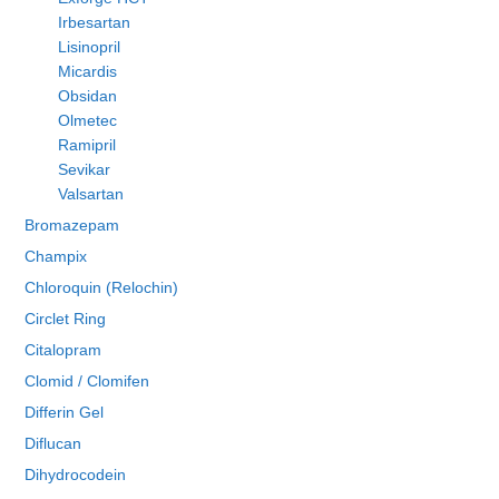
Irbesartan
Lisinopril
Micardis
Obsidan
Olmetec
Ramipril
Sevikar
Valsartan
Bromazepam
Champix
Chloroquin (Relochin)
Circlet Ring
Citalopram
Clomid / Clomifen
Differin Gel
Diflucan
Dihydrocodein