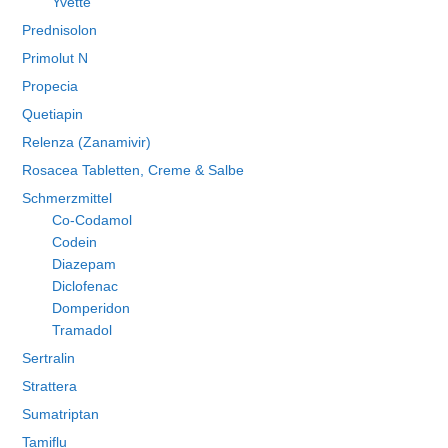
Yvette
Prednisolon
Primolut N
Propecia
Quetiapin
Relenza (Zanamivir)
Rosacea Tabletten, Creme & Salbe
Schmerzmittel
Co-Codamol
Codein
Diazepam
Diclofenac
Domperidon
Tramadol
Sertralin
Strattera
Sumatriptan
Tamiflu