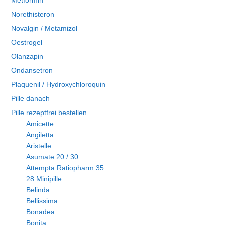
Metformin
Norethisteron
Novalgin / Metamizol
Oestrogel
Olanzapin
Ondansetron
Plaquenil / Hydroxychloroquin
Pille danach
Pille rezeptfrei bestellen
Amicette
Angiletta
Aristelle
Asumate 20 / 30
Attempta Ratiopharm 35
28 Minipille
Belinda
Bellissima
Bonadea
Bonita