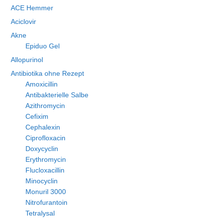
ACE Hemmer
Aciclovir
Akne
Epiduo Gel
Allopurinol
Antibiotika ohne Rezept
Amoxicillin
Antibakterielle Salbe
Azithromycin
Cefixim
Cephalexin
Ciprofloxacin
Doxycyclin
Erythromycin
Flucloxacillin
Minocyclin
Monuril 3000
Nitrofurantoin
Tetralysal