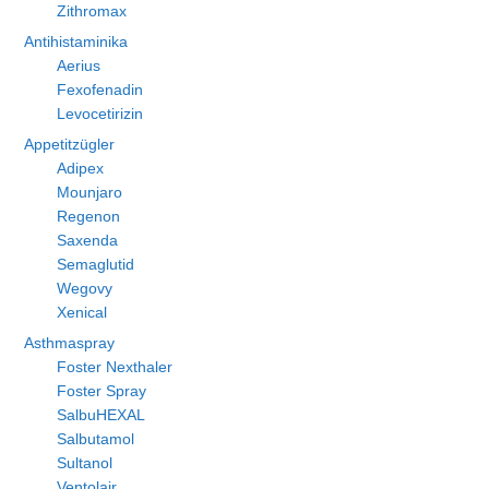
Zithromax
Antihistaminika
Aerius
Fexofenadin
Levocetirizin
Appetitzügler
Adipex
Mounjaro
Regenon
Saxenda
Semaglutid
Wegovy
Xenical
Asthmaspray
Foster Nexthaler
Foster Spray
SalbuHEXAL
Salbutamol
Sultanol
Ventolair