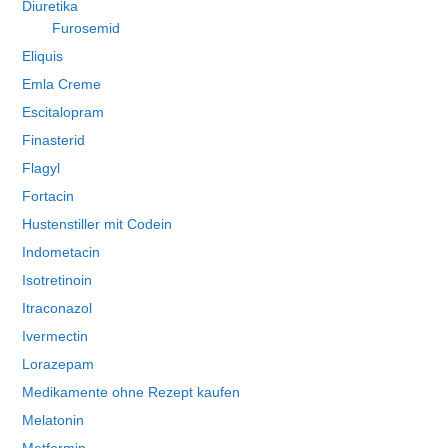
Diuretika
Furosemid
Eliquis
Emla Creme
Escitalopram
Finasterid
Flagyl
Fortacin
Hustenstiller mit Codein
Indometacin
Isotretinoin
Itraconazol
Ivermectin
Lorazepam
Medikamente ohne Rezept kaufen
Melatonin