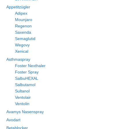
Appetitzügler
Adipex
Mounjaro
Regenon
Saxenda
Semaglutid
Wegovy
Xenical
Asthmaspray
Foster Nexthaler
Foster Spray
SalbuHEXAL
Salbutamol
Sultanol
Ventolair
Ventolin
Avamys Nasenspray
Avodart
Betablocker