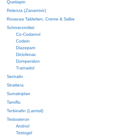
Quetiapin
Relenza (Zanamivir)
Rosacea Tabletten, Creme & Salbe
Schmerzmittel
Co-Codamol
Codein
Diazepam
Diclofenac
Domperidon
Tramadol
Sertralin
Strattera
Sumatriptan
Tamiflu
Terbinafin (Lamisil)
Testosteron
Andriol
Testogel