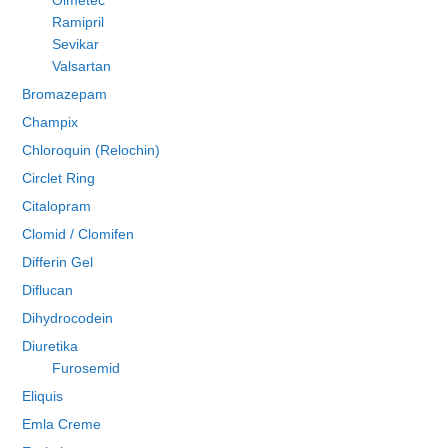
Olmetec
Ramipril
Sevikar
Valsartan
Bromazepam
Champix
Chloroquin (Relochin)
Circlet Ring
Citalopram
Clomid / Clomifen
Differin Gel
Diflucan
Dihydrocodein
Diuretika
Furosemid
Eliquis
Emla Creme