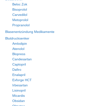
Beloc Zok
Bisoprolol
Carvedilol
Metoprolol
Propranolol
Blasenentzündung Medikamente
Blutdrucksenker
Amlodipin
Atenolol
Blopress
Candesartan
Captopril
Dafiro
Enalapril
Exforge HCT
Irbesartan
Lisinopril
Micardis
Obsidan