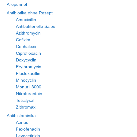
Allopurinol
Antibiotika ohne Rezept
Amoxicillin
Antibakterielle Salbe
Azithromycin
Cefixim
Cephalexin
Ciprofloxacin
Doxycyclin
Erythromycin
Flucloxacillin
Minocyclin
Monuril 3000
Nitrofurantoin
Tetralysal
Zithromax
Antihistaminika
Aerius
Fexofenadin
Levocetirizin