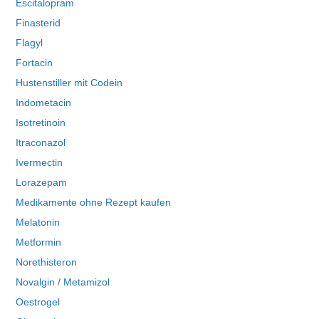
Escitalopram
Finasterid
Flagyl
Fortacin
Hustenstiller mit Codein
Indometacin
Isotretinoin
Itraconazol
Ivermectin
Lorazepam
Medikamente ohne Rezept kaufen
Melatonin
Metformin
Norethisteron
Novalgin / Metamizol
Oestrogel